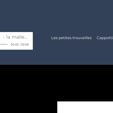
ua
la malle à toutous
Les petites trouvailles
Cappotti
00:00 / 03:59