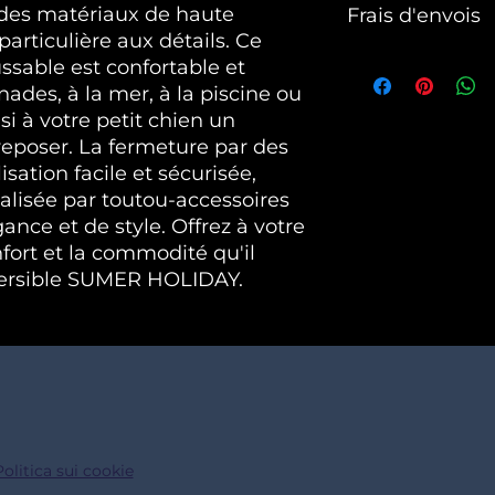
 des matériaux de haute 
Frais d'envois
Mondial Relay. Le p
un article ou plusi
articulière aux détails. Ce 
Belgique, Luxembou
GRATUITS POUR L
ssable est confortable et 
Suisse, Royaume U
D ACHAT
des, à la mer, à la piscine ou 
si à votre petit chien un 
Les modes de paiem
reposer. La fermeture par des 
Toutes les cartes Vi
sation facile et sécurisée, 
Paypal
alisée par toutou-accessoires 
nce et de style. Offrez à votre 
ort et la commodité qu'il 
versible SUMER HOLIDAY.
Politica sui cookie