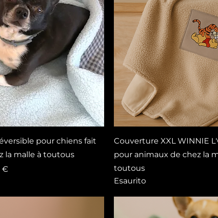
Vista rapida
Vista rapida
éversible pour chiens fait
Couverture XXL WINNIE 
 la malle à toutous
pour animaux de chez la m
toutous
are
zo scontato
8 €
Esaurito