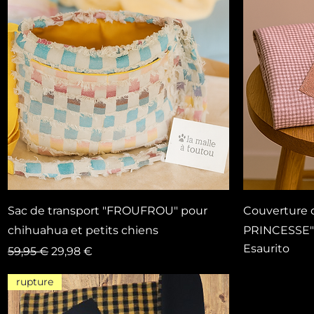
Vista rapida
Sac de transport "FROUFROU" pour
Couverture 
chihuahua et petits chiens
PRINCESSE"
Esaurito
Prezzo regolare
Prezzo scontato
59,95 €
29,98 €
rupture