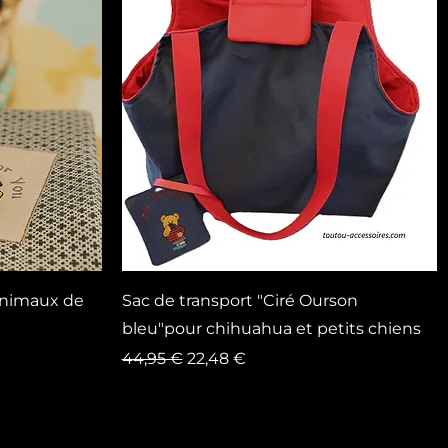
Vista rapida
animaux de
Sac de transport "Ciré Ourson
bleu"pour chihuahua et petits chiens
Prezzo regolare
Prezzo scontato
44,95 €
22,48 €