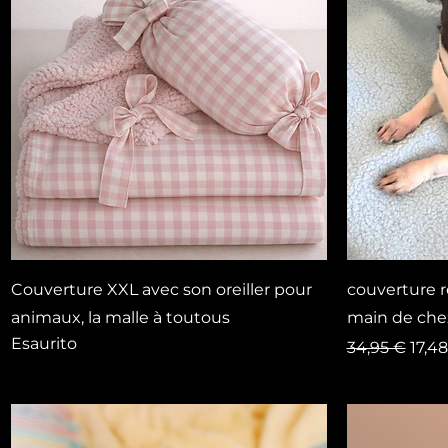
Vista rapida
Couverture XXL avec son oreiller pour
couverture r
animaux, la malle à toutous
main de chez
Esaurito
Prezzo regol
Prez
34,95 €
17,4