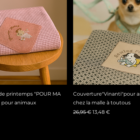
Vista rapida
Vista rapida
de printemps "POUR MA
Couverture"Vinanti"pour 
 pour animaux
chez la malle à toutous
Prezzo regolare
Prezzo scontato
26,95 €
13,48 €