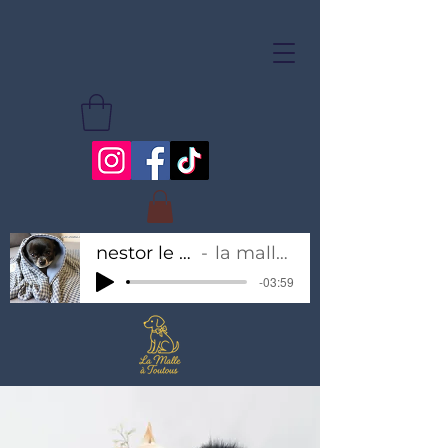
nestor le chihuahua
la malle à toutous
-03:59