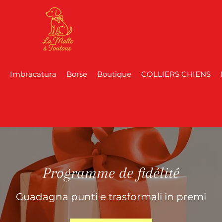
Imbracatura
Borse
Boutique
COLLIERS CHIENS
Programme de fidélité
Guadagna punti e trasformali in premi