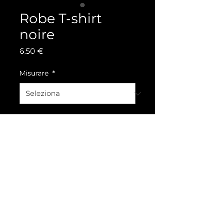
Robe T-shirt
noire
Prezzo
6,50 €
Misurare
*
Quantità
*
Aggiungi al carrello
cette petite robe est une
création de chez la malle
à toutous