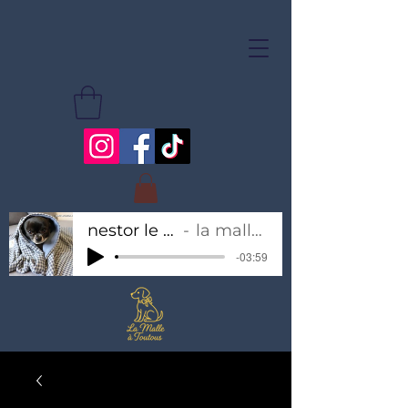
nestor le chihuahua
la malle à toutous
-03:59