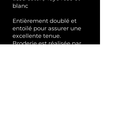
blanc
Entièrement doublé et
entoilé pour assurer une
excellente tenue.
Broderie est réalisée par
nous, d'un joli noeud
Il est équipé de
fermetures réglables par
velcros pour un
ajustement parfait.
Une attache pour la laisse
est intégrée pour plus de
praticité.
Tous nos modèles sont
fabriqués en petites