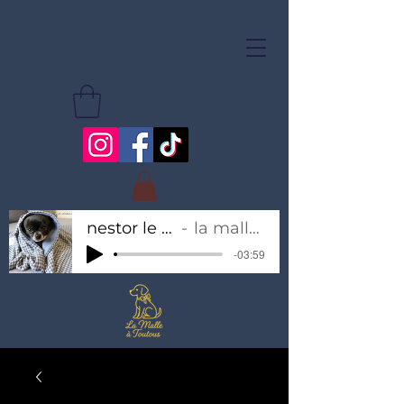
nestor le chihuahua
la malle à toutous
-03:59