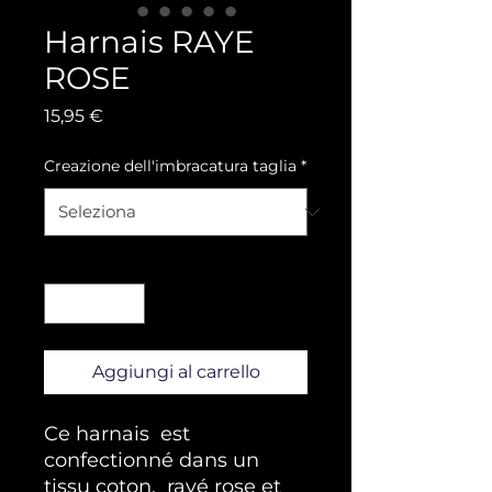
Harnais RAYE
ROSE
Prezzo
15,95 €
Creazione dell'imbracatura taglia
*
Quantità
*
Aggiungi al carrello
Ce harnais est
confectionné dans un
tissu coton, rayé rose et