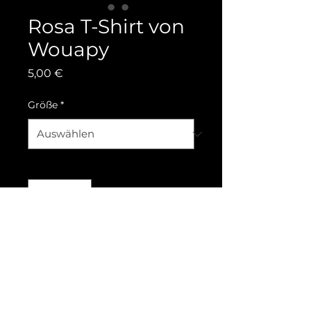
Rosa T-Shirt von
Wouapy
Preis
5,00 €
Größe
*
Anzahl
*
In den Warenkorb
Entzückendes Baumwoll-
T-Shirt von sehr guter
Qualität