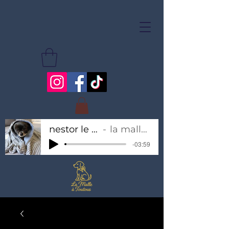
nestor le chihuahua
la malle à toutous
-03:59