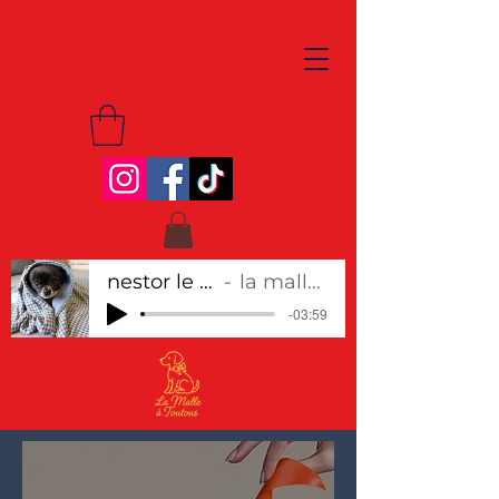
nestor le chihuahua
la malle à toutous
-03:59