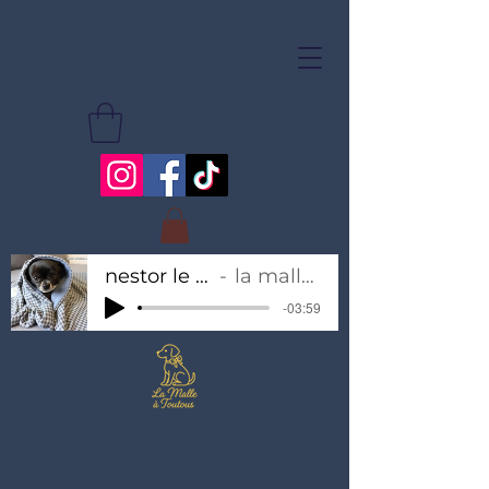
nestor le chihuahua
la malle à toutous
-03:59