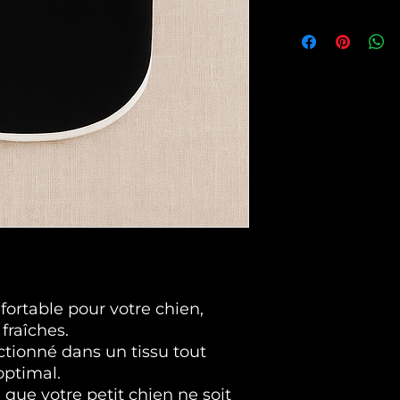
pour un article o
métropolitaine, 
GRATUITS POUR L
Espagne, Portug
D ACHAT
Les modes de pa
Toutes les car
Paypal
ortable pour votre chien,
 fraîches.
ctionné dans un tissu tout
optimal.
 que votre petit chien ne soit