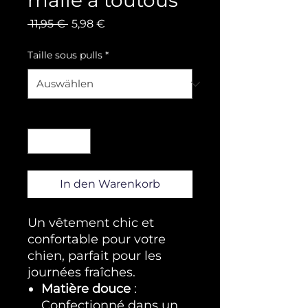
malle à toutous
Standardpreis
Sale-Preis
 11,95 € 
5,98 €
Taille sous pulls
*
Anzahl
*
In den Warenkorb
Un vêtement chic et
confortable pour votre
chien, parfait pour les
journées fraîches.
Matière douce
:
Confectionné dans un