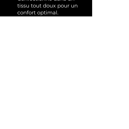
tissu tout doux pour un
confort optimal.
Petites manches : Afin
que votre petit chien ne
soit pas gêné dans la
marche
Couleur délicate
: Un
kaki qui s’harmonise
avec tous les styles.
Qualité premium
: Un
choix idéal pour allier
style, confort et qualité
lors des sorties de votre
petit compagnon
Expéditions et paiements