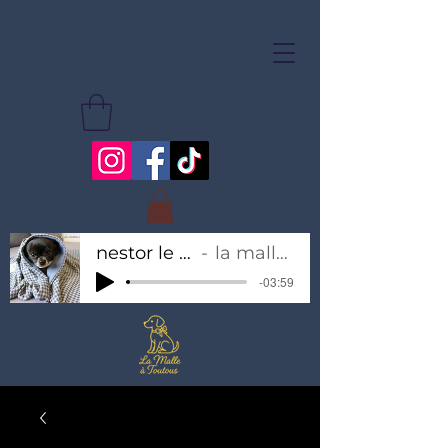
nestor le chihuahua
la malle à toutous
-03:59