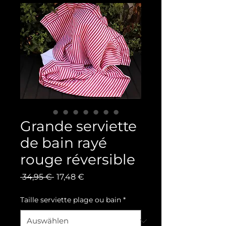
Grande serviette
de bain rayé
rouge réversible
Standardpreis
Sale-Preis
 34,95 € 
17,48 €
Taille serviette plage ou bain
*