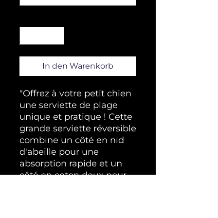
Anzahl
*
In den Warenkorb
"Offrez à votre petit chien
une serviette de plage
unique et pratique ! Cette
grande serviette réversible
combine un côté en nid
d'abeille pour une
absorption rapide et un
côté en coton doux pour
un confort optimal.
Entièrement faite à la
main , elle se distingue