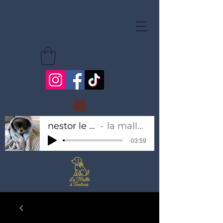
nestor le chihuahua
la malle à toutous
-03:59