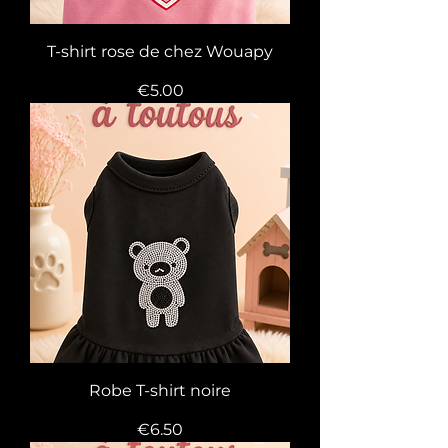
T-shirt rose de chez Wouapy
Price
€5.00
Robe T-shirt noire
Price
€6.50