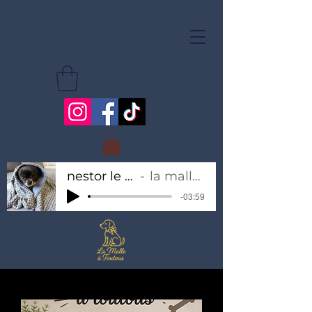
nestor le chihuahua
la malle à toutous
-03:59