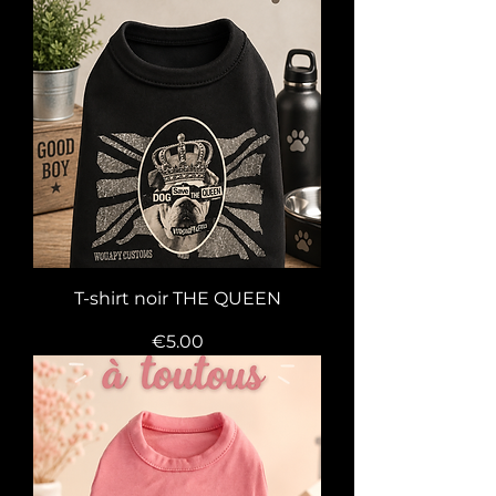
T-shirt noir THE QUEEN
Price
€5.00