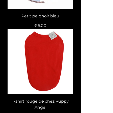
Petit peignoir bleu
Price
€6.00
T-shirt rouge de chez Puppy
Angel