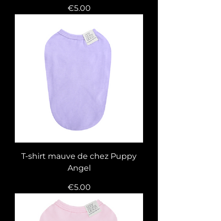
Price
€5.00
T-shirt mauve de chez Puppy
Angel
Price
€5.00