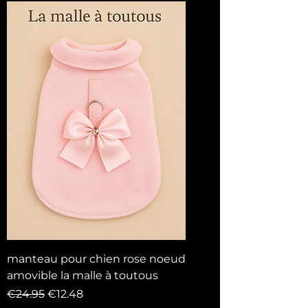
manteau pour chien rose noeud
amovible la malle à toutous
Regular Price
Sale Price
€24.95
€12.48