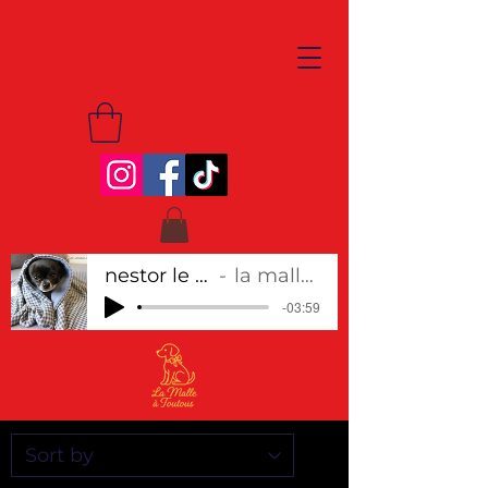
nestor le chihuahua
la malle à toutous
-03:59