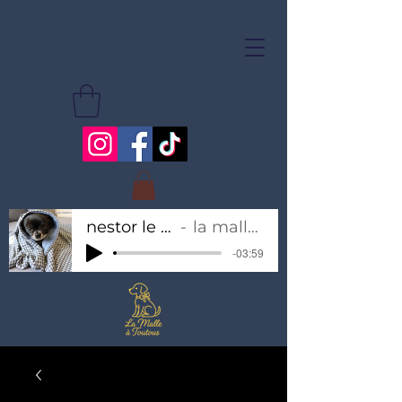
nestor le chihuahua
la malle à toutous
-03:59