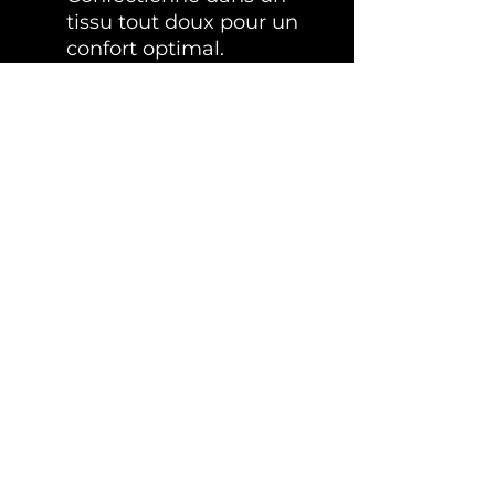
tissu tout doux pour un
confort optimal.
Petites manches : Afin
que votre petit chien ne
soit pas gêné dans la
marche
Couleur délicate
: Un
kaki qui s’harmonise
avec tous les styles.
Qualité premium
: Un
choix idéal pour allier
style, confort et qualité
lors des sorties de votre
petit compagnon
Expéditions et paiements