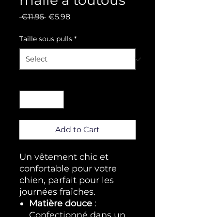
malle à toutous
Regular Price
Sale Price
 €11.95 
€5.98
Taille sous pulls
*
Quantity
*
Add to Cart
Un vêtement chic et
confortable pour votre
chien, parfait pour les
journées fraîches.
Matière douce
:
Confectionné dans un