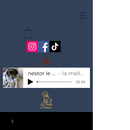
nestor le chihuahua
la malle à toutous
-03:59