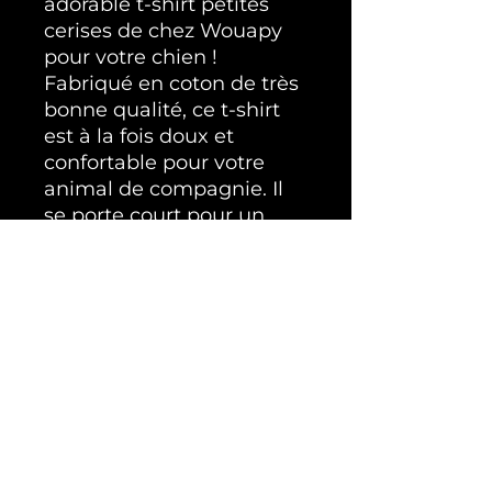
adorable t-shirt petites 
cerises de chez Wouapy 
pour votre chien ! 
Fabriqué en coton de très 
bonne qualité, ce t-shirt 
est à la fois doux et 
confortable pour votre 
animal de compagnie. Il 
se porte court pour un 
look tendance et mignon. 
La marque Wouapy est 
reconnue pour ses 
produits de haute qualité 
pour animaux de 
compagnie. Assurez-vous 
de consulter le guide des 
tailles dans les photos afin 
de choisir la taille parfaite 
pour votre chien. Offrez à 