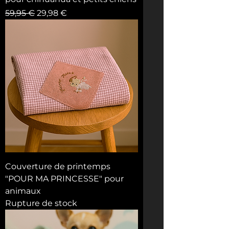
Prix original
Prix promotionnel
59,95 €
29,98 €
Couverture de printemps
"POUR MA PRINCESSE" pour
animaux
Rupture de stock