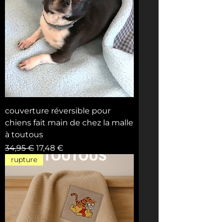
couverture réversible pour
chiens fait main de chez la malle
à toutous
Prix original
Prix promotionnel
34,95 €
17,48 €
rupture