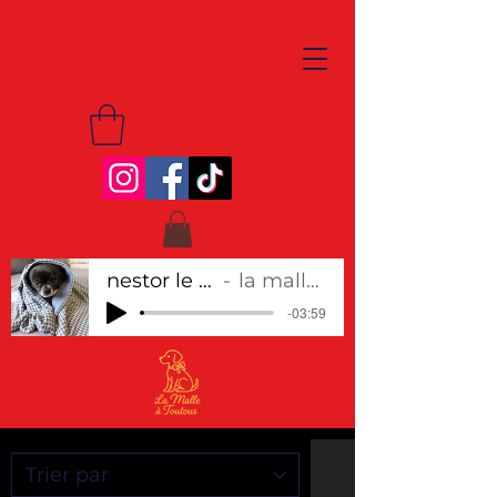
nestor le chihuahua
la malle à toutous
-03:59