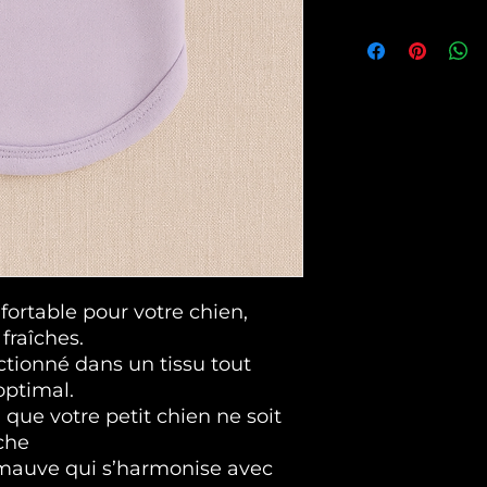
pour un article o
métropolitaine, 
GRATUITS POUR L
Espagne, Portug
D ACHAT
Les modes de pa
Toutes les car
Paypal
ortable pour votre chien,
 fraîches.
ctionné dans un tissu tout
optimal.
 que votre petit chien ne soit
che
mauve qui s’harmonise avec