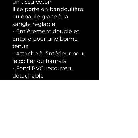
un tissu coton
Il se porte en bandoulière
ou épaule grace à la
sangle réglable
- Entièrement doublé et
entoilé pour une bonne
tenue
- Attache à l'intérieur pour
le collier ou harnais
- Fond PVC recouvert
détachable
- Deux poches extérieure
- Cordon de serrage pour
ajuster la taille
- Patins sous le dessous
pour poser le sac
Ce sac est pour un
poids maximum de 2.5kgs
Une réalisation unique