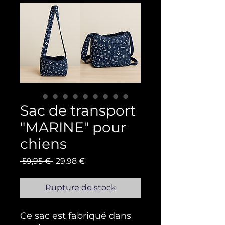
Sac de transport
"MARINE" pour
chiens
Prix original
Prix promotionnel
 59,95 € 
29,98 €
Rupture de stock
Ce sac est fabriqué dans