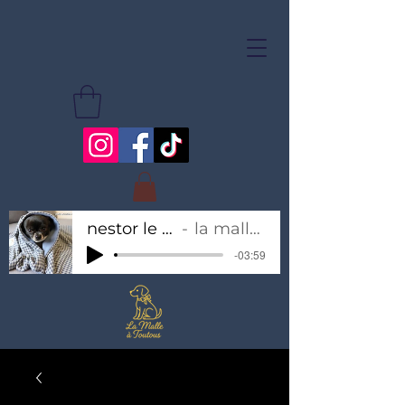
nestor le chihuahua
la malle à toutous
-03:59