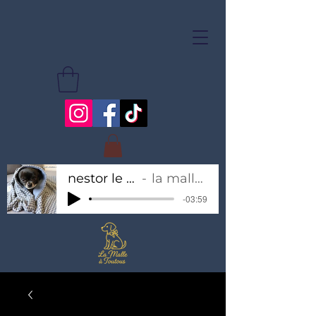
nestor le chihuahua
la malle à toutous
-03:59