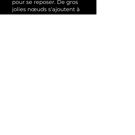
pour se reposer. De gros
jolies nœuds s'ajoutent à
son charme, et un petit
oreiller est inclus pour un
confort supplémentaire.
Convient aux chiens
jusqu'à 15 kg, cette
réalisation unique de la
Malle à Toutous est
parfaite pour aider votre
animal à se sentir comme
un roi. Offrez-lui le
meilleur avec cette
couverture douillette et
tendance.
Expéditions et paiements