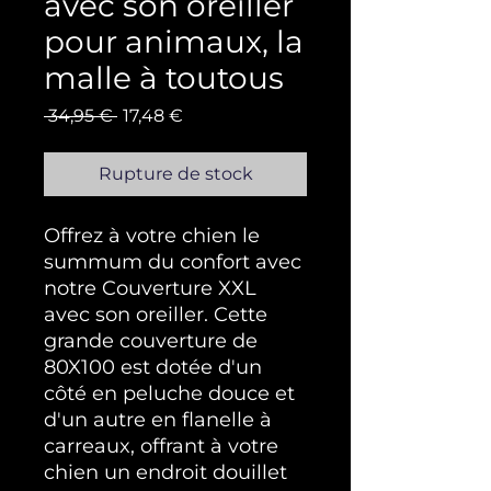
avec son oreiller
pour animaux, la
malle à toutous
Prix original
Prix promotionnel
 34,95 € 
17,48 €
Rupture de stock
Offrez à votre chien le
summum du confort avec
notre Couverture XXL
avec son oreiller. Cette
grande couverture de
80X100 est dotée d'un
côté en peluche douce et
d'un autre en flanelle à
carreaux, offrant à votre
chien un endroit douillet