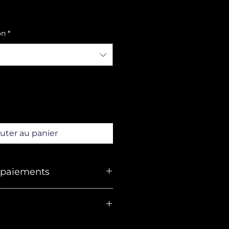
on
*
uter au panier
t paiements
 se font principalement par
e prix est unique, que ce soit
u plusieurs, en : France
Belgique, Luxembourg, Italie,
A FRANCE A PARTIR DE 50EUR