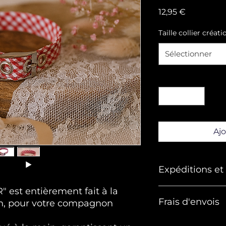
Prix
12,95 €
Taille collier créati
Sélectionner
Quantité
*
Ajo
Expéditions e
 est entièrement fait à la
Nos expéditions
Frais d'envois
Mondial Relay. L
in, pour votre compagnon
pour un article o
métropolitaine, 
GRATUITS POUR L