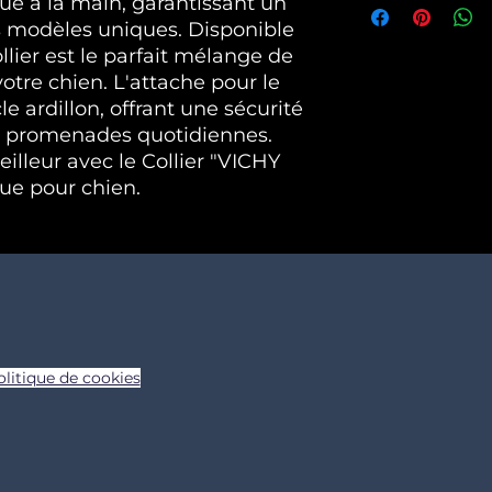
qué à la main, garantissant un
Espagne, Portug
D ACHAT
es modèles uniques. Disponible
Les modes de pa
ollier est le parfait mélange de
Toutes les cartes
votre chien. L'attache pour le
Paypal
le ardillon, offrant une sécurité
s promenades quotidiennes.
eilleur avec le Collier "VICHY
ue pour chien.
olitique de cookies