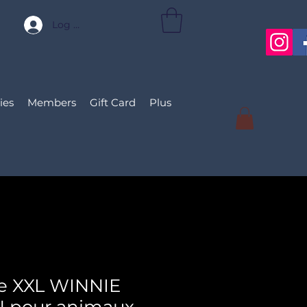
Log In
ies
Members
Gift Card
Plus
e XXL WINNIE